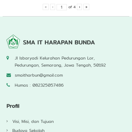
of
4
«
‹
›
»
Jl Isbaryadi Kelurahan Pedurungan Lor,
Pedurungan, Semarang, Jawa Tengah, 50192
smaitharbun@gmail.com
Humas : 082325057486
Profil
Visi, Misi, dan Tujuan
Budaya Sekolah