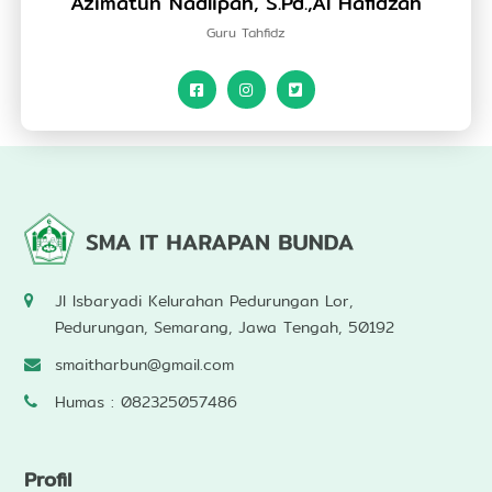
Azimatun Nadlipah, S.Pd.,Al Hafidzah
Guru Tahfidz
Jl Isbaryadi Kelurahan Pedurungan Lor,
Pedurungan, Semarang, Jawa Tengah, 50192
smaitharbun@gmail.com
Humas : 082325057486
Profil