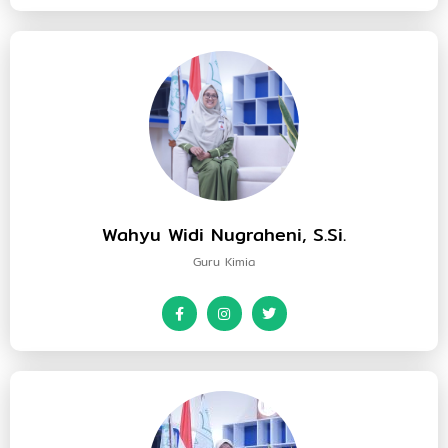
Wahyu Widi Nugraheni, S.Si.
Guru Kimia