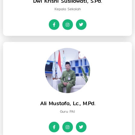
Dwi Krisni Susilowati, S.Pd.
r
Kepala Sekolah
s
h
i
p
Ali Mustofa, Lc., M.Pd.
Guru PAI