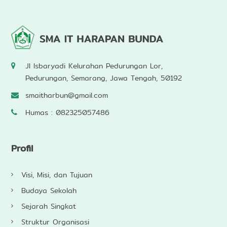
r
s
h
i
p
Jl Isbaryadi Kelurahan Pedurungan Lor,
Pedurungan, Semarang, Jawa Tengah, 50192
smaitharbun@gmail.com
Humas : 082325057486
Profil
Visi, Misi, dan Tujuan
Budaya Sekolah
Sejarah Singkat
Struktur Organisasi