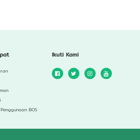
epat
Ikuti Kami
aran
uman
i
 Penggunaan BOS