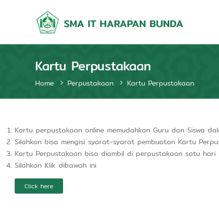
S
Q
M
u
r
A
a
I
n
T
i
Kartu Perpustakaan
H
c
a
I
Home
Perpustakaan
Kartu Perpustakaan
r
n
a
t
e
p
l
a
l
Kartu perpustakaan online memudahkan Guru dan Siswa da
n
e
Silahkan bisa mengisi syarat-syarat pembuatan Kartu Perp
B
c
Kartu Perpustakaan bisa diambil di perpustakaan satu hari
u
t
Silahkan Klik dibawah ini
n
u
d
a
Click here
l
a
L
e