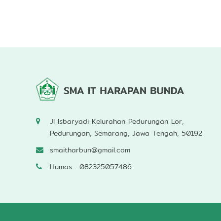
a
d
e
r
s
h
i
p
Jl Isbaryadi Kelurahan Pedurungan Lor,
Pedurungan, Semarang, Jawa Tengah, 50192
smaitharbun@gmail.com
Humas : 082325057486