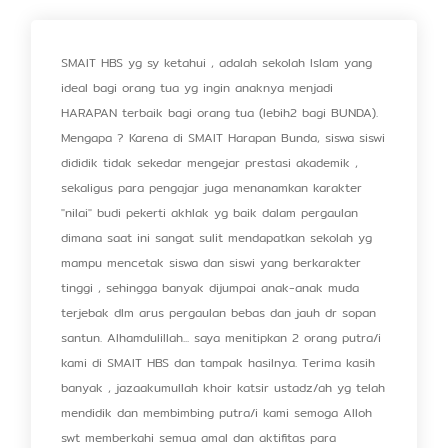
SMAIT HBS yg sy ketahui , adalah sekolah Islam yang
ideal bagi orang tua yg ingin anaknya menjadi
HARAPAN terbaik bagi orang tua (lebih2 bagi BUNDA).
Mengapa ? Karena di SMAIT Harapan Bunda, siswa siswi
dididik tidak sekedar mengejar prestasi akademik ,
sekaligus para pengajar juga menanamkan karakter
"nilai" budi pekerti akhlak yg baik dalam pergaulan
dimana saat ini sangat sulit mendapatkan sekolah yg
mampu mencetak siswa dan siswi yang berkarakter
tinggi , sehingga banyak dijumpai anak-anak muda
terjebak dlm arus pergaulan bebas dan jauh dr sopan
santun. Alhamdulillah... saya menitipkan 2 orang putra/i
kami di SMAIT HBS dan tampak hasilnya. Terima kasih
banyak , jazaakumullah khoir katsir ustadz/ah yg telah
mendidik dan membimbing putra/i kami semoga Alloh
swt memberkahi semua amal dan aktifitas para