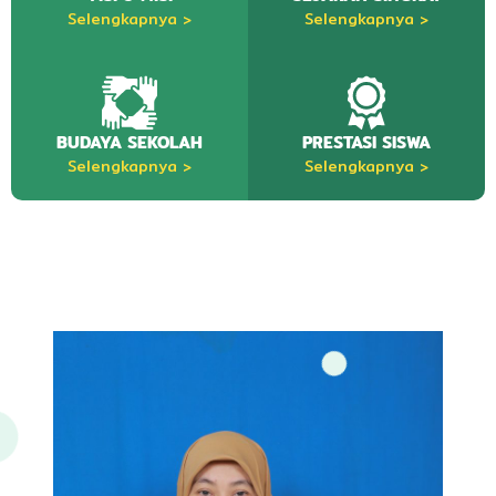
r
Selengkapnya >
Selengkapnya >
s
h
i
p
BUDAYA SEKOLAH
PRESTASI SISWA
Selengkapnya >
Selengkapnya >