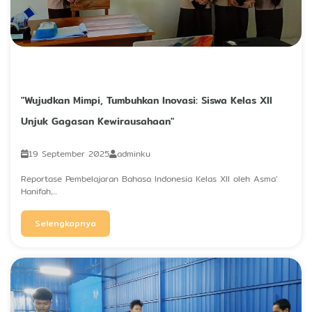
"Wujudkan Mimpi, Tumbuhkan Inovasi: Siswa Kelas XII
Unjuk Gagasan Kewirausahaan"
19 September 2025
adminku
Reportase Pembelajaran Bahasa Indonesia Kelas XII oleh Asma’
Hanifah,...
Selengkapnya