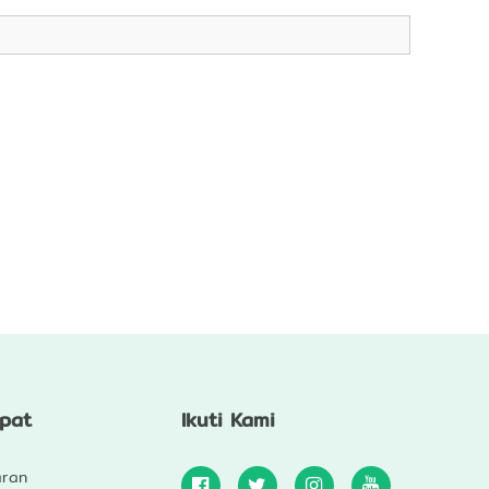
epat
Ikuti Kami
aran