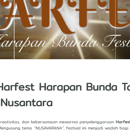
arfest Harapan Bunda T
 Nusantara
reativitas, dan kebersamaan mewarnai penyelenggaraan
Harfes
 Mengusung tema
“NUSAVARANA”
, festival ini menjadi wadah bag