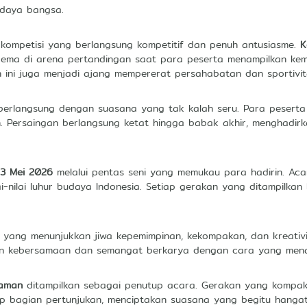
udaya bangsa.
 kompetisi yang berlangsung kompetitif dan penuh antusiasme.
K
ggema di arena pertandingan saat para peserta menampilkan ke
ini juga menjadi ajang mempererat persahabatan dan sportivit
erlangsung dengan suasana yang tak kalah seru. Para peserta 
 Persaingan berlangsung ketat hingga babak akhir, menghadir
3 Mei 2026
melalui pentas seni yang memukau para hadirin. Ac
lai-nilai luhur budaya Indonesia. Setiap gerakan yang ditampil
 yang menunjukkan jiwa kepemimpinan, kekompakan, dan kreativ
kebersamaan dan semangat berkarya dengan cara yang menarik
Saman
ditampilkan sebagai penutup acara. Gerakan yang kompak, 
iap bagian pertunjukan, menciptakan suasana yang begitu hanga