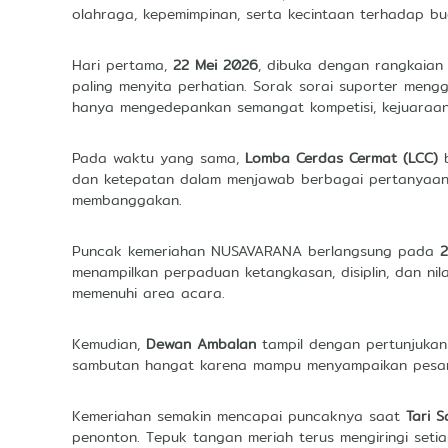
olahraga, kepemimpinan, serta kecintaan terhadap b
Hari pertama,
22 Mei 2026
, dibuka dengan rangkaian
paling menyita perhatian. Sorak sorai suporter men
hanya mengedepankan semangat kompetisi, kejuaraan 
Pada waktu yang sama,
Lomba Cerdas Cermat (LCC)
b
dan ketepatan dalam menjawab berbagai pertanyaan.
membanggakan.
Puncak kemeriahan NUSAVARANA berlangsung pada
2
menampilkan perpaduan ketangkasan, disiplin, dan ni
memenuhi area acara.
Kemudian,
Dewan Ambalan
tampil dengan pertunjukan
sambutan hangat karena mampu menyampaikan pesan 
Kemeriahan semakin mencapai puncaknya saat
Tari 
penonton. Tepuk tangan meriah terus mengiringi set