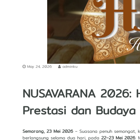
a
d
e
r
s
h
i
p
May 24, 2026
adminku
NUSAVARANA 2026: H
Prestasi dan Budaya
Semarang, 23 Mei 2026
– Suasana penuh semangat, k
berlangsung selama dua hari, pada
22–23 Mei 2026
.