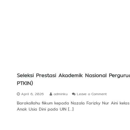
X
P
O
2
0
2
5
/
2
0
2
6
Seleksi Prestasi Akademik Nasional Pergur
PTKIN)
o
April 6, 2026
adminku
Leave a Comment
n
Barakallahu fiikum kepada Nazala Farizky Nur Aini kelas
S
Anak Usia Dini pada UIN […]
e
l
e
k