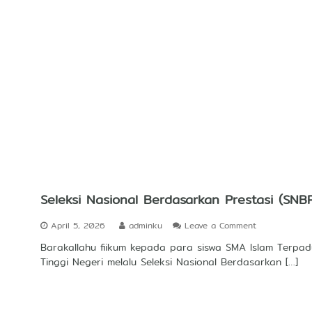
s
i
P
r
e
s
t
a
s
i
A
k
a
d
e
m
Seleksi Nasional Berdasarkan Prestasi (SNB
i
k
o
April 5, 2026
adminku
Leave a Comment
N
n
a
Barakallahu fiikum kepada para siswa SMA Islam Terp
S
s
Tinggi Negeri melalu Seleksi Nasional Berdasarkan […]
e
i
l
o
e
n
k
a