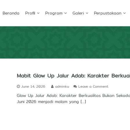
Beranda
Profil
Program
Galeri
Perpustakaan
Mabit Glow Up Jalur Adab: Karakter Berkua
o
June 14, 2026
adminku
Leave a Comment
n
Glow Up Jalur Adab: Karakter Berkualitas Bukan Sekad
M
Juni 2026 menjadi malam yang […]
a
b
i
t
G
l