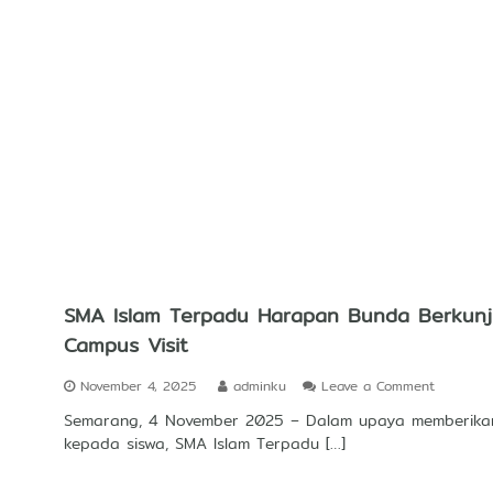
s
l
i
P
N
e
a
r
s
g
i
u
o
r
n
u
a
a
l
n
B
T
e
i
r
n
d
g
a
g
s
i
SMA Islam Terpadu Harapan Bunda Berkunju
a
K
r
Campus Visit
e
k
a
a
g
o
November 4, 2025
adminku
Leave a Comment
n
a
n
P
Semarang, 4 November 2025 – Dalam upaya memberikan 
m
S
r
a
kepada siswa, SMA Islam Terpadu […]
M
e
a
A
s
n
I