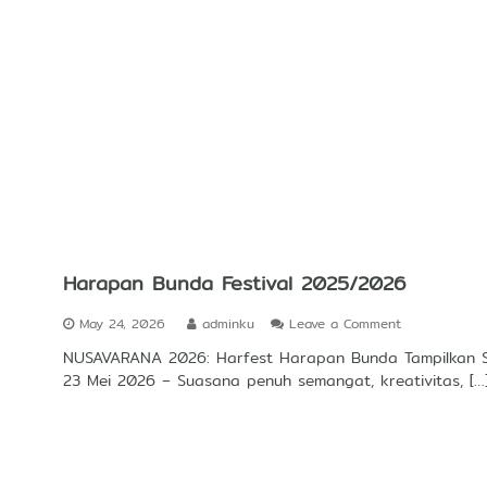
o
w
U
p
J
a
l
u
r
A
d
a
b
:
Harapan Bunda Festival 2025/2026
K
a
o
May 24, 2026
adminku
Leave a Comment
r
n
a
NUSAVARANA 2026: Harfest Harapan Bunda Tampilkan 
H
k
23 Mei 2026 – Suasana penuh semangat, kreativitas, […
a
t
r
e
a
r
p
B
a
e
n
r