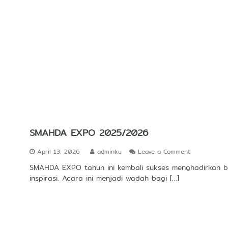
a
g
n
g
k
i
t
a
n
N
a
s
i
o
n
SMAHDA EXPO 2025/2026
a
l
o
April 13, 2026
adminku
Leave a Comment
2
n
0
SMAHDA EXPO tahun ini kembali sukses menghadirkan b
S
2
inspirasi. Acara ini menjadi wadah bagi […]
M
6
A
H
D
A
E