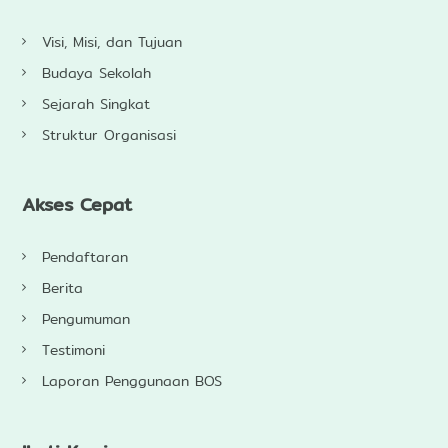
r
t
Visi, Misi, dan Tujuan
i
f
Budaya Sekolah
i
Sejarah Singkat
c
i
Struktur Organisasi
a
l
(
K
Akses Cepat
K
A
)
Pendaftaran
u
n
Berita
t
Pengumuman
u
k
Testimoni
P
e
Laporan Penggunaan BOS
n
d
i
d