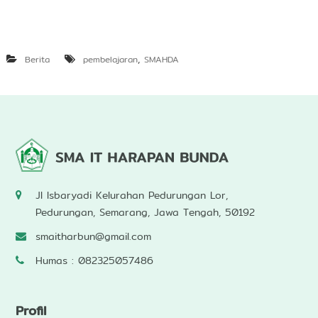
j
a
r
a
,
Berita
pembelajaran
SMAHDA
n
K
o
d
i
n
g
d
a
n
K
Jl Isbaryadi Kelurahan Pedurungan Lor,
e
Pedurungan, Semarang, Jawa Tengah, 50192
c
e
smaitharbun@gmail.com
r
d
Humas : 082325057486
a
s
a
n
Profil
A