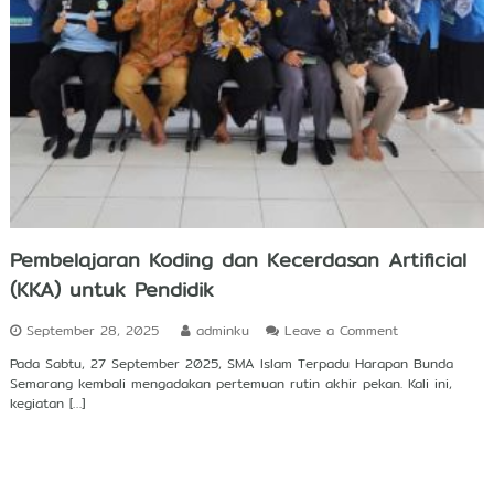
r
s
h
i
p
Pembelajaran Koding dan Kecerdasan Artificial
(KKA) untuk Pendidik
o
September 28, 2025
adminku
Leave a Comment
n
Pada Sabtu, 27 September 2025, SMA Islam Terpadu Harapan Bunda
P
Semarang kembali mengadakan pertemuan rutin akhir pekan. Kali ini,
e
kegiatan […]
m
b
e
l
a