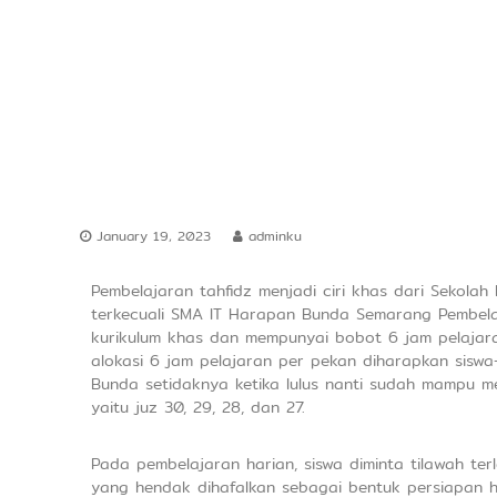
a
d
e
r
s
h
i
p
January 19, 2023
adminku
Pembelajaran tahfidz menjadi ciri khas dari Sekolah 
terkecuali SMA IT Harapan Bunda Semarang Pembela
kurikulum khas dan mempunyai bobot 6 jam pelajar
alokasi 6 jam pelajaran per pekan diharapkan siswa
Bunda setidaknya ketika lulus nanti sudah mampu me
yaitu juz 30, 29, 28, dan 27.
Pada pembelajaran harian, siswa diminta tilawah ter
yang hendak dihafalkan sebagai bentuk persiapan h