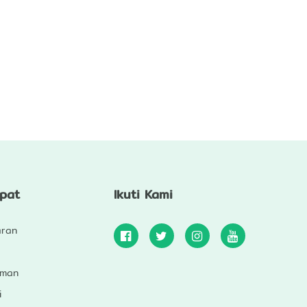
epat
Ikuti Kami
aran
uman
i