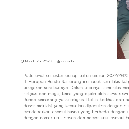
a
d
e
r
s
h
i
p
March 26, 2023
adminku
Pada awal semester genap tahun ajaran 2022/2023, 
IT Harapan Bunda Semarang membuat seni lukis kali
pelajaran seni budaya. Dalam teorinya, seni lukis mem
religius dan magis, tema yang dipilih oleh siswa sis
Bunda semarang yaitu religius. Hal ini terlihat dari 
dasar melukis) yang kemudian dipadukan dengan asm
mendapatkan asmaul husna yang berbeda dengan t
dengan nomor urut absen dan nomor urut asmaul hu