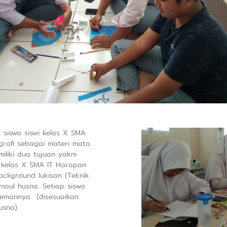
siswa siswi kelas X SMA
grafi sebagai materi mata
iliki dua tujuan yakni
wi kelas X SMA IT Harapan
background lukisan (Teknik
aul husna. Setiap siswa
emannya (disesuaikan
sna).