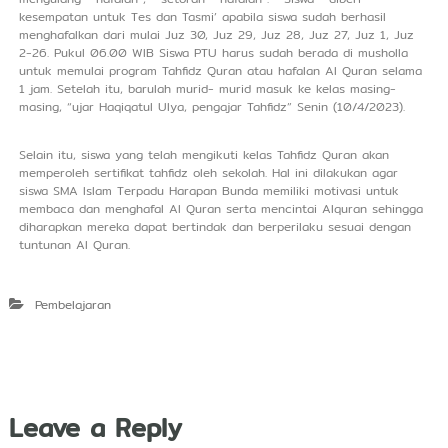
kesempatan untuk Tes dan Tasmi’ apabila siswa sudah berhasil
menghafalkan dari mulai Juz 30, Juz 29, Juz 28, Juz 27, Juz 1, Juz
2-26. Pukul 06.00 WIB Siswa PTU harus sudah berada di musholla
untuk memulai program Tahfidz Quran atau hafalan Al Quran selama
1 jam. Setelah itu, barulah murid- murid masuk ke kelas masing-
masing, “ujar Haqiqatul Ulya, pengajar Tahfidz” Senin (10/4/2023).
Selain itu, siswa yang telah mengikuti kelas Tahfidz Quran akan
memperoleh sertifikat tahfidz oleh sekolah. Hal ini dilakukan agar
siswa SMA Islam Terpadu Harapan Bunda memiliki motivasi untuk
membaca dan menghafal Al Quran serta mencintai Alquran sehingga
diharapkan mereka dapat bertindak dan berperilaku sesuai dengan
tuntunan Al Quran.
Pembelajaran
Leave a Reply