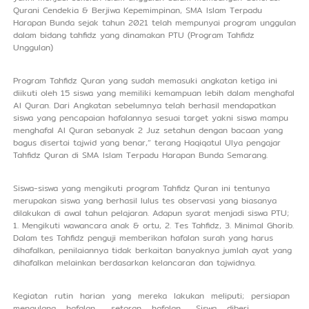
Qurani Cendekia & Berjiwa Kepemimpinan, SMA Islam Terpadu
Harapan Bunda sejak tahun 2021 telah mempunyai program unggulan
dalam bidang tahfidz yang dinamakan PTU (Program Tahfidz
Unggulan)
Program Tahfidz Quran yang sudah memasuki angkatan ketiga ini
diikuti oleh 15 siswa yang memiliki kemampuan lebih dalam menghafal
Al Quran. Dari Angkatan sebelumnya telah berhasil mendapatkan
siswa yang pencapaian hafalannya sesuai target yakni siswa mampu
menghafal Al Quran sebanyak 2 Juz setahun dengan bacaan yang
bagus disertai tajwid yang benar,” terang Haqiqatul Ulya pengajar
Tahfidz Quran di SMA Islam Terpadu Harapan Bunda Semarang.
Siswa-siswa yang mengikuti program Tahfidz Quran ini tentunya
merupakan siswa yang berhasil lulus tes observasi yang biasanya
dilakukan di awal tahun pelajaran. Adapun syarat menjadi siswa PTU;
1. Mengikuti wawancara anak & ortu, 2. Tes Tahfidz, 3. Minimal Ghorib.
Dalam tes Tahfidz penguji memberikan hafalan surah yang harus
dihafalkan, penilaiannya tidak berkaitan banyaknya jumlah ayat yang
dihafalkan melainkan berdasarkan kelancaran dan tajwidnya.
Kegiatan rutin harian yang mereka lakukan meliputi; persiapan
mengulang hafalan , setoran hafalan . Siswa diberi