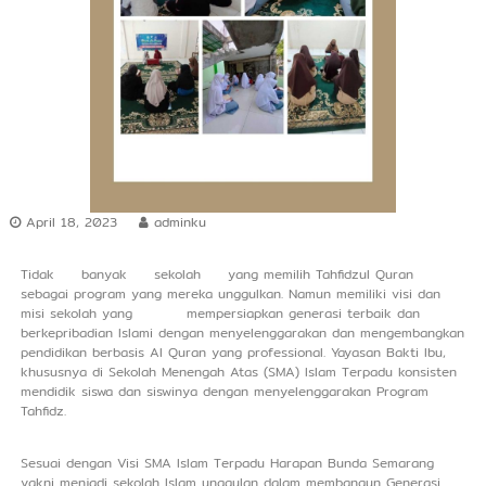
r
s
h
i
p
April 18, 2023
adminku
Tidak banyak sekolah yang memilih Tahfidzul Quran
sebagai program yang mereka unggulkan. Namun memiliki visi dan
misi sekolah yang mempersiapkan generasi terbaik dan
berkepribadian Islami dengan menyelenggarakan dan mengembangkan
pendidikan berbasis Al Quran yang professional. Yayasan Bakti Ibu,
khususnya di Sekolah Menengah Atas (SMA) Islam Terpadu konsisten
mendidik siswa dan siswinya dengan menyelenggarakan Program
Tahfidz.
Sesuai dengan Visi SMA Islam Terpadu Harapan Bunda Semarang
yakni menjadi sekolah Islam unggulan dalam membangun Generasi