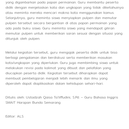
yang digambarkan pada papan permainan. Guru membantu peserta
didik dengan menjelaskan kata dan ungkapan yang tidak diketahuinya
atau meminta mereka mencari makna kata menggunakan kamus.
Selanjutnya, guru meminta siswa menyiapkan pulpen dan memutar
pulpen tersebut secara bergantian di atas papan permainan yang
ada pada buku siswa. Guru meminta siswa yang mendapat giliran
memutar pulpen untuk memberikan saran sesuai dengan situasi yang
ditunjuk oleh pulpen.
Melalui kegiatan tersebut, guru mengajak peserta didik untuk bisa
berbagi pengalaman dan berdiskusi serta memberikan masukan
kata/ungkapan yang diperlukan. Guru juga membimbing siswa untuk
melakukan revisi pada kalimat yang dibuat dan pelafalan yang
diucapkan peserta didik. Kegiatan tersebut diharapkan dapat
membuat pembelajaran menjadi lebih menarik dan ilmu yang
diperoleh dapat diaplikasikan dalam kehidupan sehari-hari.
Ditulis oleh: Ustadzah Qaisa Ta’liffudini, S.Pd. – Guru Bahasa Inggris
SMAIT Harapan Bunda Semarang
Editor: ALS