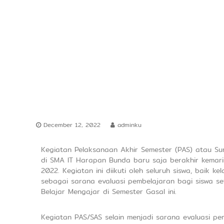
a
d
e
r
s
h
i
p
December 12, 2022
adminku
Kegiatan Pelaksanaan Akhir Semester (PAS) atau Sum
di SMA IT Harapan Bunda baru saja berakhir kemari
2022. Kegiatan ini diikuti oleh seluruh siswa, baik k
sebagai sarana evaluasi pembelajaran bagi siswa se
Belajar Mengajar di Semester Gasal ini.
Kegiatan PAS/SAS selain menjadi sarana evaluasi pe