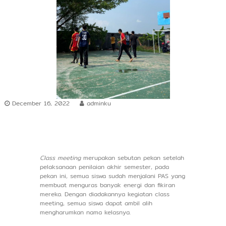
r
s
h
i
p
December 16, 2022
adminku
Class meeting
merupakan sebutan pekan setelah
pelaksanaan penilaian akhir semester, pada
pekan ini, semua siswa sudah menjalani PAS yang
membuat menguras banyak energi dan fikiran
mereka. Dengan diadakannya kegiatan class
meeting, semua siswa dapat ambil alih
mengharumkan nama kelasnya.