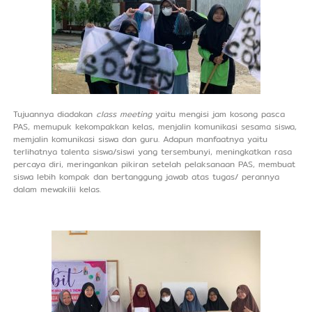
Tujuannya diadakan
class meeting
yaitu mengisi jam kosong pasca
PAS, memupuk kekompakkan kelas, menjalin komunikasi sesama siswa,
memjalin komunikasi siswa dan guru. Adapun manfaatnya yaitu
terlihatnya talenta siswa/siswi yang tersembunyi, meningkatkan rasa
percaya diri, meringankan pikiran setelah pelaksanaan PAS, membuat
siswa lebih kompak dan bertanggung jawab atas tugas/ perannya
dalam mewakilii kelas.