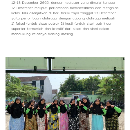
12-13 Desember 2022, dengan kegiatan yang dimulai tanggal
12 Desember meliputi perlombaan membersihkan dan menghias
kelas, lalu dilanjutkan di hari berikutnya tanggal 13 Desember
yaitu perlombaan olahraga, dengan cabang olahraga meliputi :
1) futsal (untuk siswa putra). 2) kasti (untuk siswi putri) dan
suporter termeriah dan kreatif dari siswa dan siswi dalam
mendukung kelasnya masing-masing.