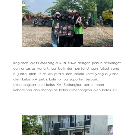
Kegiatan
class meeting
diikuti siswa dengan penuh semangat
dan antusias yang tinggi baik dari pertandingan futsal yang
di juarai oleh kelas XB putra, dan lomba kasti yang di juarai
oleh kelas XA putri. Lalu lomba suporter terbaik
dimenangkan oleh kelas XA. Sedangkan perlombaan
kebersihan dan menghias kelas dimenangkan oleh kelas XB.