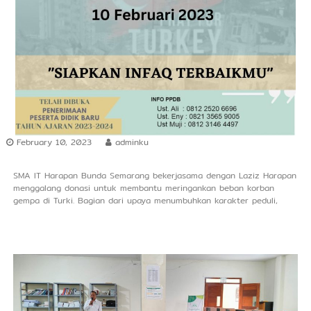
r
s
h
i
p
February 10, 2023
adminku
SMA IT Harapan Bunda Semarang bekerjasama dengan Laziz Harapan
menggalang donasi untuk membantu meringankan beban korban
gempa di Turki. Bagian dari upaya menumbuhkan karakter peduli,