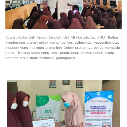
Acara dibuka oleh Kepala Sekolah, Ust Ali Mustofa, Lc. ,M.Pd. Beliau
memberikan arahan untuk menumbuhkan solidaritas, kepedulian atas
musibah yang menimpa orang lain. Dalam arahannya beliau mengutip
hadis ” Barang siapa yang tidak peduli pada permasalahan orang
beriman maka tidak termasuk golonganku.”