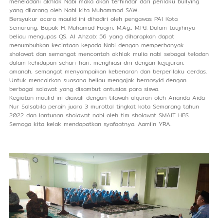
meneladani akhlak Nabi maka akan terhindar dari perilaku bullying
yang dilarang oleh Nabi kita Muhammad SAW.
Bersyukur acara maulid ini dihadiri oleh pengawas PAI Kota
Semarang, Bapak H. Muhamad Faojin, M.Ag., M.Pd. Dalam taujihnya
beliau mengupas QS. Al Ahzab: 56 yang diharapkan dapat
menumbuhkan kecintaan kepada Nabi dengan memperbanyak
sholawat dan semangat mencontoh akhlak mulia nabi sebagai teladan
dalam kehidupan sehari-hari, menghiasi diri dengan kejujuran,
amanah, semangat menyampaikan kebenaran dan berperilaku cerdas.
Untuk mencairkan suasana beliau mengajak bernasyid dengan
berbagai solawat yang disambut antusias para siswa.
Kegiatan maulid ini diawali dengan tilawah alquran oleh Ananda Aida
Nur Salsabila peraih juara 3 murottal tingkat kota Semarang tahun
2022 dan lantunan sholawat nabi oleh tim sholawat SMAIT HBS.
Semoga kita kelak mendapatkan syafaatnya. Aamiin YRA.