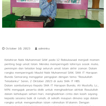
r
s
h
i
p
October 10, 2023
adminku
Kelahiran Nabi Muhammad SAW pada 12 Rabiulawwal menjadi momen
penting bagi umat Islam. Mereka memperingati lahirnya sosok mulia,
pemimpin dan teladan bagi seluruh umat Islam akhir zaman. Dalam
rangka memperingati Maulid Nabi Muhammad SAW, SMA IT Harapan
Bunda Semarang menggelar pengajian dengan tema “Rasulullah
Teladanku” Senin, 2 Oktober 2023 di aula SMA IT HBS.
Dalam sambutannya Kepala SMA IT Harapan Bunda, Ali Mustofa, Lc.,
M.Pd. mengajak peserta didik untuk menghadirkan akhlak Rasulullah
dalam kehidupan sehari-hari, menghadirkan cinta dan kasih sayang
kepada sesama baik di rumah, di sekolh maupun dimana saja dalam
rangka untuk mengamalkan islam rahmatan lil’alamin. Dengan