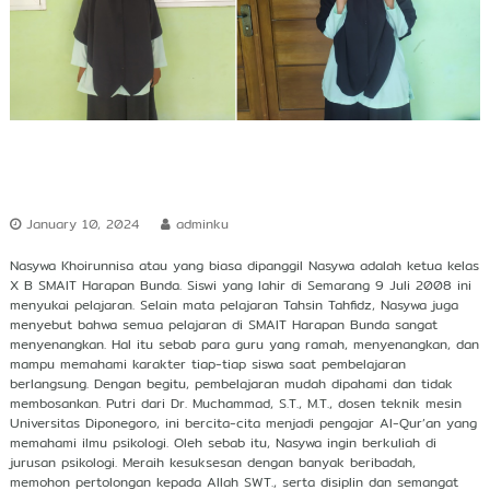
r
s
h
i
p
January 10, 2024
adminku
Nasywa Khoirunnisa atau yang biasa dipanggil Nasywa adalah ketua kelas
X B SMAIT Harapan Bunda. Siswi yang lahir di Semarang 9 Juli 2008 ini
menyukai pelajaran. Selain mata pelajaran Tahsin Tahfidz, Nasywa juga
menyebut bahwa semua pelajaran di SMAIT Harapan Bunda sangat
menyenangkan. Hal itu sebab para guru yang ramah, menyenangkan, dan
mampu memahami karakter tiap-tiap siswa saat pembelajaran
berlangsung. Dengan begitu, pembelajaran mudah dipahami dan tidak
membosankan. Putri dari Dr. Muchammad, S.T., M.T., dosen teknik mesin
Universitas Diponegoro, ini bercita-cita menjadi pengajar Al-Qur’an yang
memahami ilmu psikologi. Oleh sebab itu, Nasywa ingin berkuliah di
jurusan psikologi. Meraih kesuksesan dengan banyak beribadah,
memohon pertolongan kepada Allah SWT., serta disiplin dan semangat