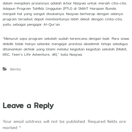
dalam menjalani prosesnya adalah iktiar Nasywa untuk meraih cita-cita.
Adapun Program Tahfidz Unggulan (PTU) di SMAIT Harapan Bunda
menjadi hal yang sangat disukainya. Nasywa berharap dengan adanya
program tersebut dapat membantunya lebih dekat dengan cinta-cita,
yaitu sebagai pengajar Al-Qur’an.
“Menurut saya program sekolah sudah terencana dengan baik. Para siswa
dididik tidak hanya sekedar mengejar prestasi akademik tetapi sekaligus
ditanamkan akhlak yang Islami melalui kegiatan kegiatan sekolah (Mabit,
MSC, Teen’s Life Adventure, dll),” kata Nasywa.
Berita
Leave a Reply
Your email address will not be published.
Required fields are
marked
*