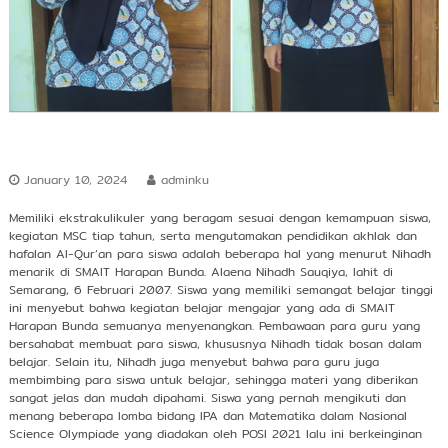
r
s
h
i
p
January 10, 2024
adminku
Memiliki ekstrakulikuler yang beragam sesuai dengan kemampuan siswa,
kegiatan MSC tiap tahun, serta mengutamakan pendidikan akhlak dan
hafalan Al-Qur’an para siswa adalah beberapa hal yang menurut Nihadh
menarik di SMAIT Harapan Bunda. Alaena Nihadh Sauqiya, lahit di
Semarang, 6 Februari 2007. Siswa yang memiliki semangat belajar tinggi
ini menyebut bahwa kegiatan belajar mengajar yang ada di SMAIT
Harapan Bunda semuanya menyenangkan. Pembawaan para guru yang
bersahabat membuat para siswa, khususnya Nihadh tidak bosan dalam
belajar. Selain itu, Nihadh juga menyebut bahwa para guru juga
membimbing para siswa untuk belajar, sehingga materi yang diberikan
sangat jelas dan mudah dipahami. Siswa yang pernah mengikuti dan
menang beberapa lomba bidang IPA dan Matematika dalam Nasional
Science Olympiade yang diadakan oleh POSI 2021 lalu ini berkeinginan