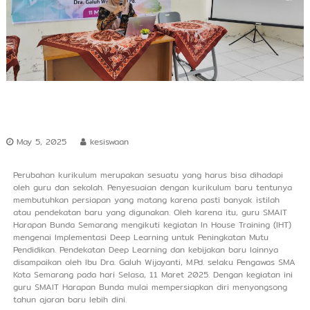
r
s
h
i
p
May 5, 2025
kesiswaan
Perubahan kurikulum merupakan sesuatu yang harus bisa dihadapi
oleh guru dan sekolah. Penyesuaian dengan kurikulum baru tentunya
membutuhkan persiapan yang matang karena pasti banyak istilah
atau pendekatan baru yang digunakan. Oleh karena itu, guru SMAIT
Harapan Bunda Semarang mengikuti kegiatan In House Training (IHT)
mengenai Implementasi Deep Learning untuk Peningkatan Mutu
Pendidikan. Pendekatan Deep Learning dan kebijakan baru lainnya
disampaikan oleh Ibu Dra. Galuh Wijayanti, M.Pd. selaku Pengawas SMA
Kota Semarang pada hari Selasa, 11 Maret 2025. Dengan kegiatan ini
guru SMAIT Harapan Bunda mulai mempersiapkan diri menyongsong
tahun ajaran baru lebih dini.